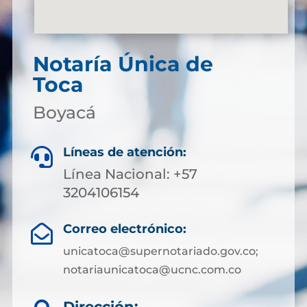
Notaría Única de
Toca
Boyacá
Líneas de atención:

Línea Nacional: +57
3204106154
Correo electrónico:

unicatoca@supernotariado.gov.co;
notariaunicatoca@ucnc.com.co
Dirección: