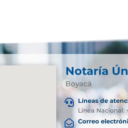
Notaría Ún
Boyacá
Líneas de atenc

Línea Nacional:
Correo electrón
