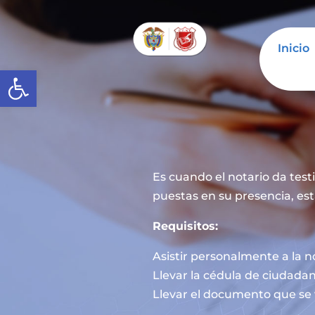
Inicio
Abrir barra de herramientas
Es cuando el notario da tes
puestas en su presencia, est
Requisitos:
Asistir personalmente a la n
Llevar la cédula de ciudadan
Llevar el documento que se 