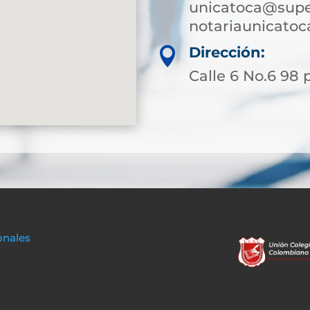
unicatoca@super
notariaunicato
Dirección:

Calle 6 No.6 98 
onales