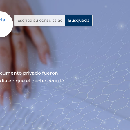
cia
documento privado fueron
día en que el hecho ocurrió.