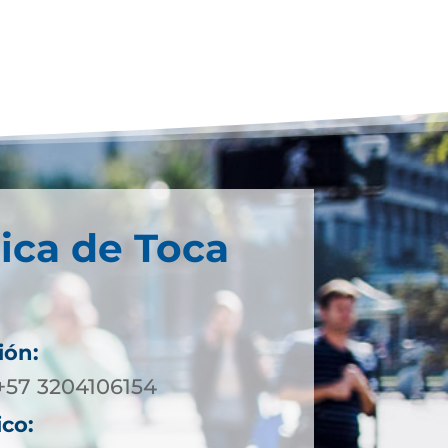
ica de Toca
ión:
 +57 3204106154
ico: