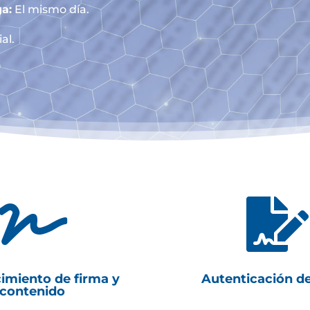
a:
El mismo día.
al.


imiento de firma y
Autenticación d
contenido