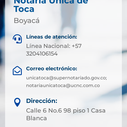
Notaría Única de
Toca
Boyacá
Líneas de atención:

Línea Nacional: +57
3204106154
Correo electrónico:

unicatoca@supernotariado.gov.co;
notariaunicatoca@ucnc.com.co
Dirección:

Calle 6 No.6 98 piso 1 Casa
Blanca