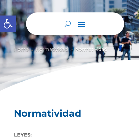
Abrir barra de herramientas
Home
Normatividad
Normatividad
9
9
Normatividad
LEYES: