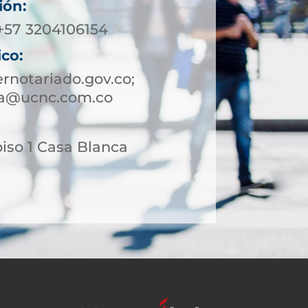
ión:
 +57 3204106154
ico:
notariado.gov.co;
ca@ucnc.com.co
piso 1 Casa Blanca