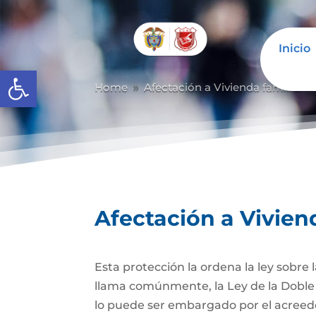
Inicio
Abrir barra de herramientas
Home
Afectación a Vivienda familiar
9
Afectación a Vivien
Esta protección la ordena la ley sobre
llama comúnmente, la Ley de la Doble 
lo puede ser embargado por el acreedor