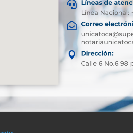
Líneas de atenc

Línea Nacional:
Correo electrón

unicatoca@super
notariaunicato
Dirección:

Calle 6 No.6 98 