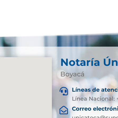
Notaría Ún
Boyacá
Líneas de atenc

Línea Nacional:
Correo electrón

unicatoca@super