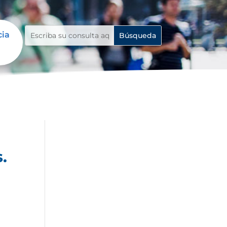
cia
.