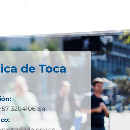
ica de Toca
ión:
 +57 3204106154
ico:
notariado.gov.co;