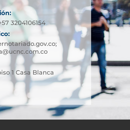
ión:
 +57 3204106154
ico:
notariado.gov.co;
ca@ucnc.com.co
piso 1 Casa Blanca