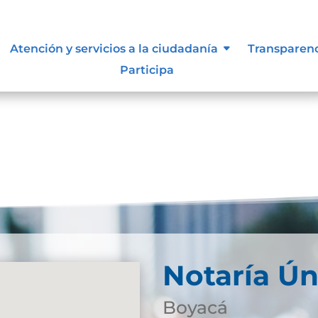
ue les aplique de interés.
Atención y servicios a la ciudadanía
Transparen
Participa
Notaría Ún
Boyacá