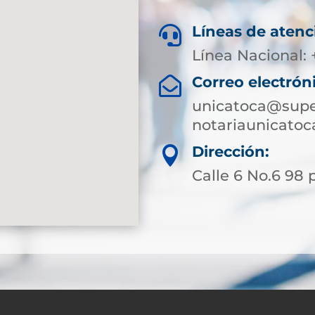
Líneas de atenc

Línea Nacional:
Correo electrón

unicatoca@super
notariaunicato
Dirección:

Calle 6 No.6 98 