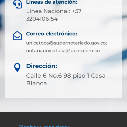
Líneas de atención:

Línea Nacional: +57
3204106154
Correo electrónico:

unicatoca@supernotariado.gov.co;
notariaunicatoca@ucnc.com.co
Dirección:

Calle 6 No.6 98 piso 1 Casa
Blanca
• Términos y condiciones