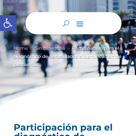
Abrir barra de herramientas
Home
Sin categoría
Participación para el
9
9
diagnóstico de necesidades e identificación de
problemas.
Participación para el