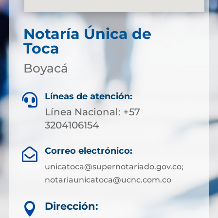
Notaría Única de
Toca
Boyacá
Líneas de atención:

Línea Nacional: +57
3204106154
Correo electrónico:

unicatoca@supernotariado.gov.co;
notariaunicatoca@ucnc.com.co
Dirección:
