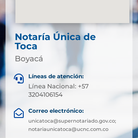
Notaría Única de
Toca
Boyacá
Líneas de atención:

Línea Nacional: +57
3204106154
Correo electrónico:

unicatoca@supernotariado.gov.co;
notariaunicatoca@ucnc.com.co