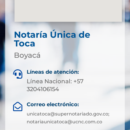
Notaría Única de
Toca
Boyacá
Líneas de atención:

Línea Nacional: +57
3204106154
Correo electrónico:

unicatoca@supernotariado.gov.co;
notariaunicatoca@ucnc.com.co