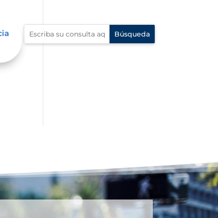
cia
 en