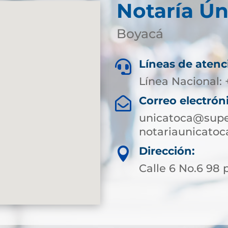
Notaría Ún
Boyacá
Líneas de atenc

Línea Nacional:
Correo electrón

unicatoca@super
notariaunicato
Dirección:

Calle 6 No.6 98 