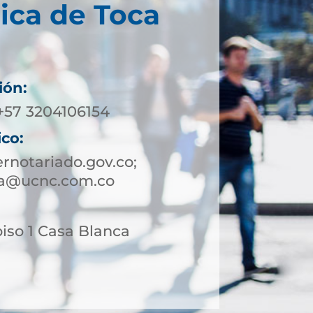
ica de Toca
ión:
 +57 3204106154
ico:
notariado.gov.co;
ca@ucnc.com.co
piso 1 Casa Blanca