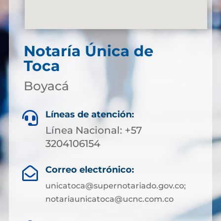
Notaría Única de
Toca
Boyacá
Líneas de atención:

Línea Nacional: +57
3204106154
Correo electrónico:

unicatoca@supernotariado.gov.co;
notariaunicatoca@ucnc.com.co