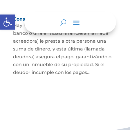
Abrir barra de herramientas
Constitución de hipoteca
Hay hipoteca cuando una persona, o un
banco o una entidad financiera (llamada
acreedora) le presta a otra persona una
suma de dinero, y esta última (llamada
deudora) asegura el pago, garantizándolo
con un inmueble de su propiedad. Si el
deudor incumple con los pagos...