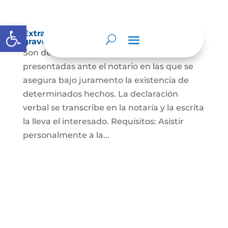
Abrir barra de herramientas
Extra-proceso o declaración bajo la
gravedad de juramento
Son declaraciones verbales o escritas
presentadas ante el notario en las que se
asegura bajo juramento la existencia de
determinados hechos. La declaración
verbal se transcribe en la notaría y la escrita
la lleva el interesado. Requisitos: Asistir
personalmente a la...