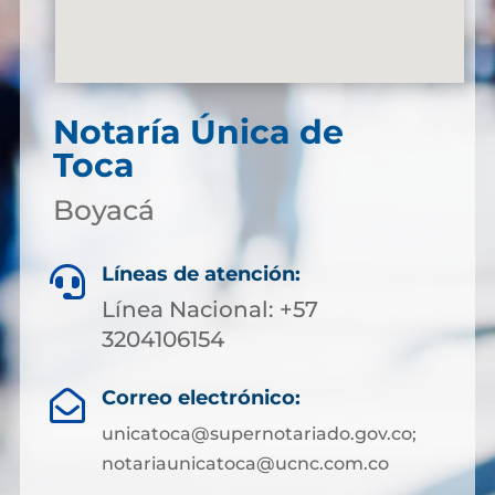
Notaría Única de
Toca
Boyacá
Líneas de atención:

Línea Nacional: +57
3204106154
Correo electrónico:

unicatoca@supernotariado.gov.co;
notariaunicatoca@ucnc.com.co