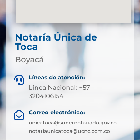
Notaría Única de
Toca
Boyacá
Líneas de atención:

Línea Nacional: +57
3204106154
Correo electrónico:

unicatoca@supernotariado.gov.co;
notariaunicatoca@ucnc.com.co