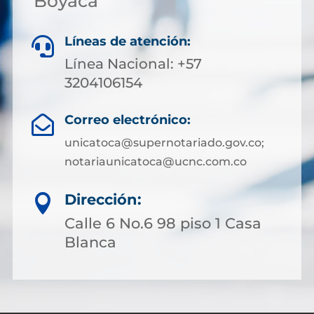
Boyacá
Líneas de atención:

Línea Nacional: +57
3204106154
Correo electrónico:

unicatoca@supernotariado.gov.co;
notariaunicatoca@ucnc.com.co
Dirección:

Calle 6 No.6 98 piso 1 Casa
Blanca