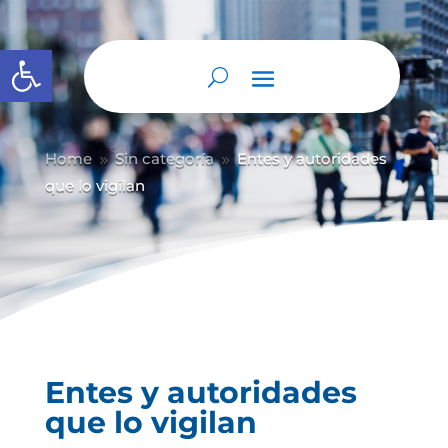
Abrir barra de herramientas
Home
Sin categoría
Entes y autoridades
9
9
que lo vigilan
Entes y autoridades
que lo vigilan