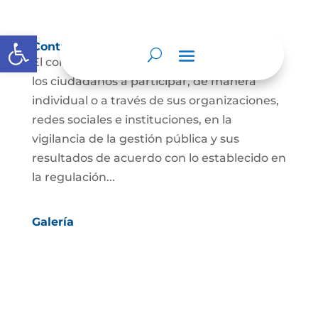
Abrir barra de herramientas
Control social
El control social es el derecho y el deber de
los ciudadanos a participar, de manera
individual o a través de sus organizaciones,
redes sociales e instituciones, en la
vigilancia de la gestión pública y sus
resultados de acuerdo con lo establecido en
la regulación...
Galería